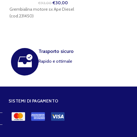
€
30,00
€
93,00
Grembialina motore sx Ape Diesel
€
8
Forcella pignone 
(cod.231450)
Poker (cod.24539
Trasporto sicuro
Rapido e ottimale
SISTEMI DI PAGAMENTO