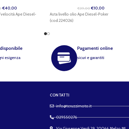
€
40,00
€
10,00
0
€
39,00
velocità Ape Diesel-
Asta livello olio Ape Diesel-Poker
(cod.224026)
 disponibile
Pagamenti online
gni esigenza
sicuri e garantiti
CONTATTI
info@teruzzimoto.it
029550276
Via Giuseppe Verdi 29, 20066 Melzo MI