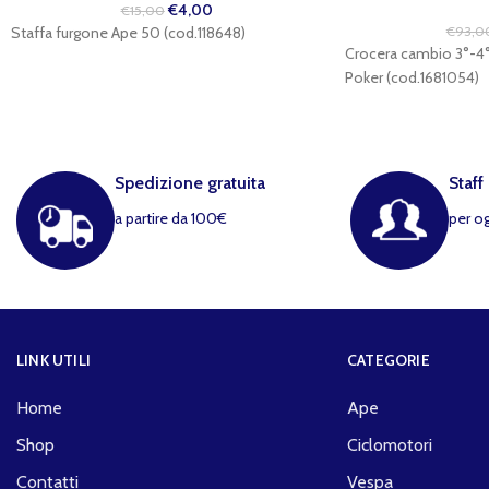
€
4,00
€
15,00
Staffa furgone Ape 50 (cod.118648)
€
93,0
Crocera cambio 3°-4°
Poker (cod.1681054)
Spedizione gratuita
Staff
a partire da 100€
per o
LINK UTILI
CATEGORIE
Home
Ape
Shop
Ciclomotori
Contatti
Vespa