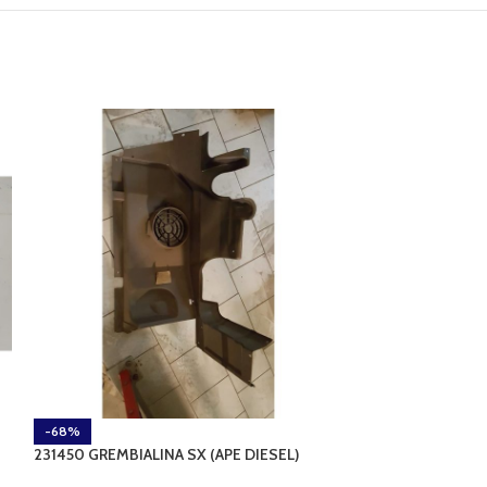
-68%
-70%
231450 GREMBIALINA SX (APE DIESEL)
245390 FORCEL
(APE DIESEL-POK