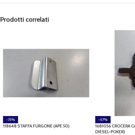
Prodotti correlati
-73%
-57%
118648 STAFFA FURGONE (APE 50)
1681056 CROCERA CA
DIESEL-POKER)