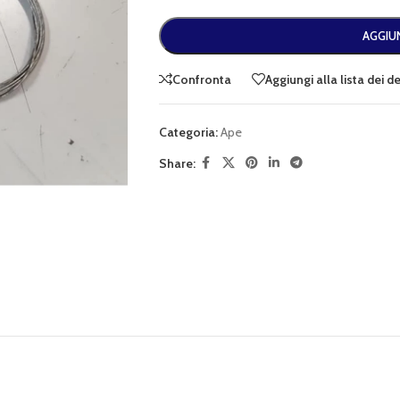
AGGIUN
Confronta
Aggiungi alla lista dei d
Categoria:
Ape
Share: