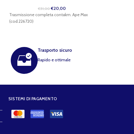
€
9
€
20,00
€
51,00
Grembialina moto
Trasmissione completa contakm. Ape Max
(cod.231450)
(cod.226720)
Trasporto sicuro
Rapido e ottimale
SISTEMI DI PAGAMENTO