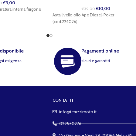
€
3,00
0
€
10,00
rratura interna furgone
€
39,00
Asta livello olio Ape Diesel-Poker
(cod.224026)
 disponibile
Pagamenti online
gni esigenza
sicuri e garantiti
CONTATTI
info@teruzzimoto.it
029550276
Via Giuseppe Verdi 29, 20066 Melzo MI