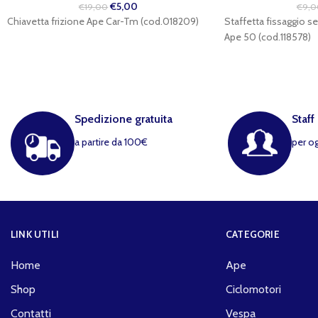
€
5,00
€
19,00
€
9,0
Chiavetta frizione Ape Car-Tm (cod.018209)
Staffetta fissaggio se
Ape 50 (cod.118578)
Spedizione gratuita
Staff
a partire da 100€
per o
LINK UTILI
CATEGORIE
Home
Ape
Shop
Ciclomotori
Contatti
Vespa