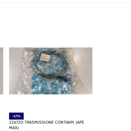
-61%
-68%
226720 TRASMISSIONE CONTAKM. (APE
231450 GREMBIAL
MAX)