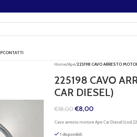
P
CONTATTI
Home
/
Ape
/
225198 CAVO ARRESTO MOTORE
225198 CAVO AR
CAR DIESEL)
€
8,00
€
18,00
Cavo arresto motore Ape Car Diesel (cod.22
1 disponibili