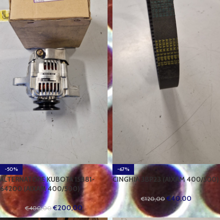
-50%
-67%
ALTERNATORE KUBOTA 15881-
CINGHIA 3BP23 (AIXAM 400/500)
64200 (AIXAM 400/500)
€
40,00
€
120,00
€
200,00
€
400,00