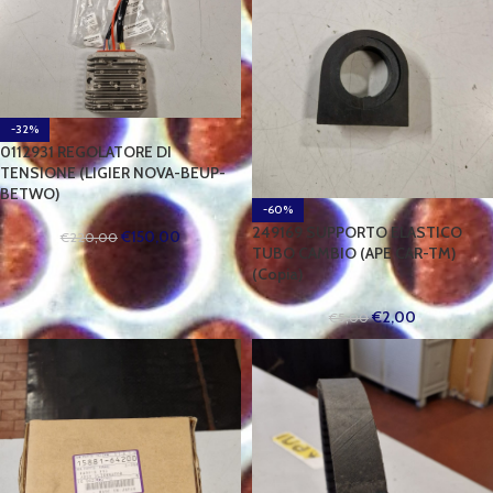
-32%
0112931 REGOLATORE DI
TENSIONE (LIGIER NOVA-BEUP-
BETWO)
-60%
249169 SUPPORTO ELASTICO
€
150,00
€
220,00
TUBO CAMBIO (APE CAR-TM)
(Copia)
€
2,00
€
5,00