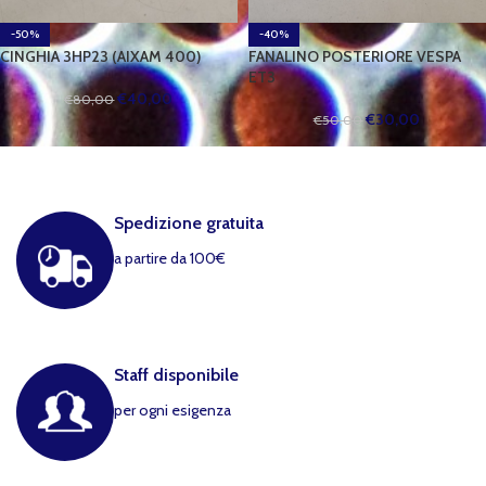
-50%
-40%
CINGHIA 3HP23 (AIXAM 400)
FANALINO POSTERIORE VESPA
ET3
€
40,00
€
80,00
€
30,00
€
50,00
Spedizione gratuita
a partire da 100€
Staff disponibile
per ogni esigenza