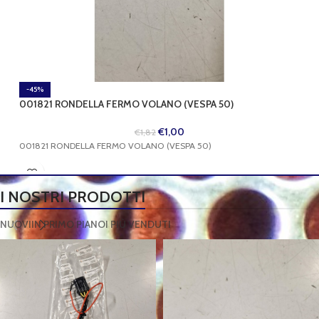
-45%
001821 RONDELLA FERMO VOLANO (VESPA 50)
€
1,00
€
1,82
001821 RONDELLA FERMO VOLANO (VESPA 50)
I NOSTRI PRODOTTI
NUOVI
IN PRIMO PIANO
I PIÙ VENDUTI