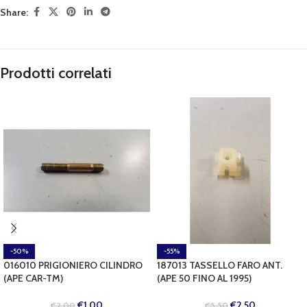
Share:
Prodotti correlati
-50%
-55%
016010 PRIGIONIERO CILINDRO
187013 TASSELLO FARO ANT.
(APE CAR-TM)
(APE 50 FINO AL 1995)
€
1,00
€
2,50
€
2,00
€
5,50