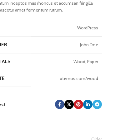
um inceptos mus rhoncus et accumsan fringilla
nascetur amet fermentum rutrum.
T
WordPress
NER
John Doe
IALS
Wood, Paper
TE
xtemos.com/wood
ect
Older