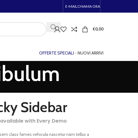
E-MAIL
CHIAMA ORA
€
0,00
OFFERTE SPECIALI
-
NUOVI ARRIVI
tibulum
cky Sidebar
 available with Every Demo
 sem class fames vehicula nascetur nam tellus a