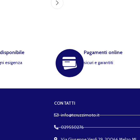
 disponibile
Pagamenti online
gni esigenza
sicuri e garantiti
CONTATTI
info@teruzzimoto.it
029550276
Via Giuseppe Verdi 29, 20066 Melzo MI