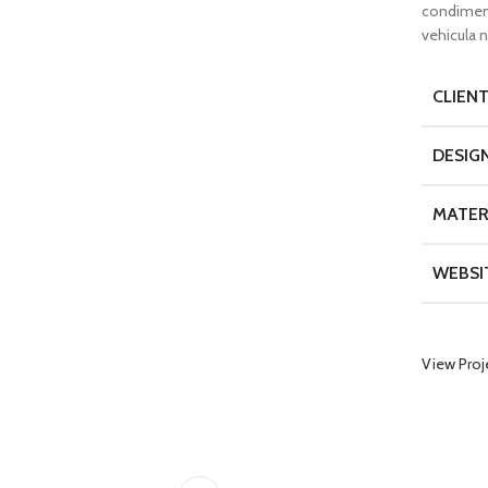
condiment
vehicula 
CLIEN
DESIG
MATER
WEBSI
View Proj