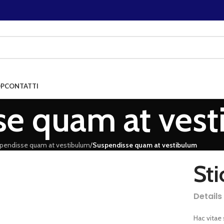
P
CONTATTI
se quam at ves
pendisse quam at vestibulum
/
Suspendisse quam at vestibulum
Sti
Details
Hac vitae