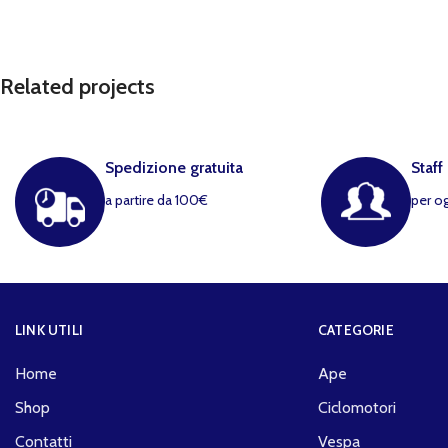
Related projects
Spedizione gratuita
Staff
Kitchen
Leo uteu ullamcorper
a partire da 100€
per o
LINK UTILI
CATEGORIE
Home
Ape
Shop
Ciclomotori
Contatti
Vespa