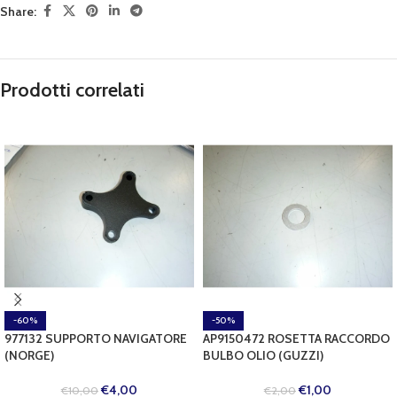
Share:
Prodotti correlati
-60%
-50%
977132 SUPPORTO NAVIGATORE
AP9150472 ROSETTA RACCORDO
(NORGE)
BULBO OLIO (GUZZI)
€
4,00
€
1,00
€
10,00
€
2,00