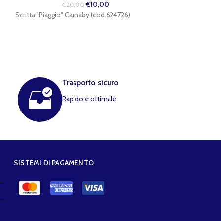
€
10,00
€
20,00
€
5
Scritta "Piaggio" Carnaby (cod.624726)
Fodero stelo force
Trasporto sicuro
Rapido e ottimale
SISTEMI DI PAGAMENTO