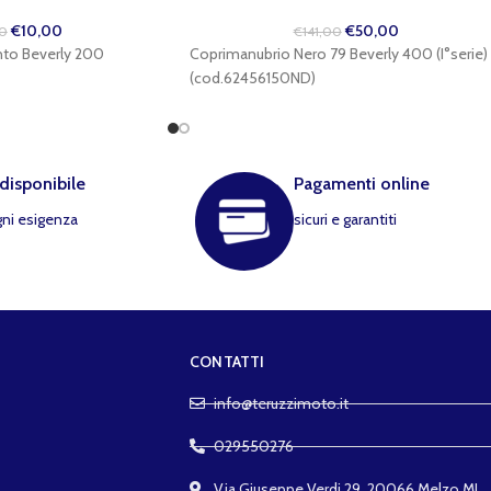
€
10,00
€
50,00
0
€
141,00
nto Beverly 200
Coprimanubrio Nero 79 Beverly 400 (I°serie)
(cod.62456150ND)
 disponibile
Pagamenti online
gni esigenza
sicuri e garantiti
CONTATTI
info@teruzzimoto.it
029550276
Via Giuseppe Verdi 29, 20066 Melzo MI