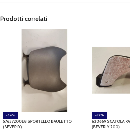
Prodotti correlati
-64%
-69%
57637200E8 SPORTELLO BAULETTO
620669 SCATOLA 
(BEVERLY)
(BEVERLY 200)