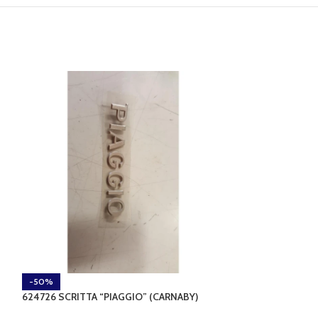
-50%
-63%
624726 SCRITTA “PIAGGIO” (CARNABY)
649615 FODERO S