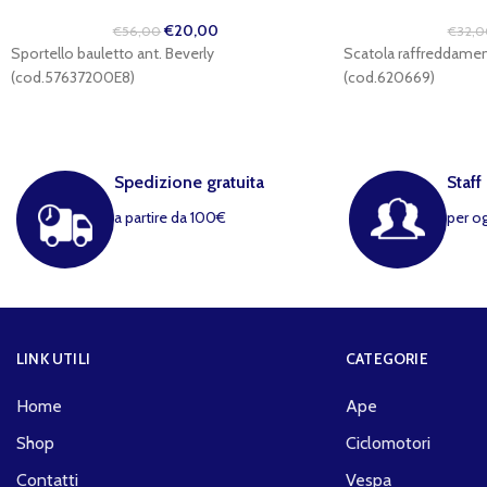
€
20,00
€
56,00
€
32,0
Sportello bauletto ant. Beverly
Scatola raffreddame
(cod.57637200E8)
(cod.620669)
Spedizione gratuita
Staff
a partire da 100€
per o
LINK UTILI
CATEGORIE
Home
Ape
Shop
Ciclomotori
Contatti
Vespa