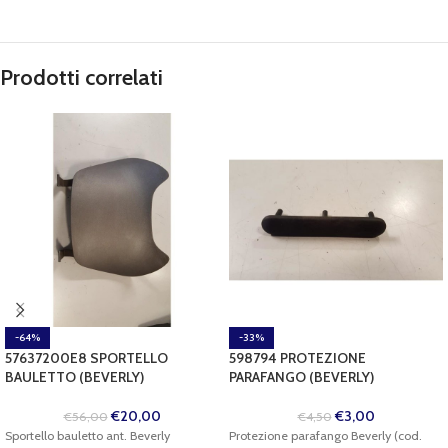
Prodotti correlati
-64%
-33%
57637200E8 SPORTELLO
598794 PROTEZIONE
BAULETTO (BEVERLY)
PARAFANGO (BEVERLY)
€
20,00
€
3,00
€
56,00
€
4,50
Sportello bauletto ant. Beverly
Protezione parafango Beverly (cod.