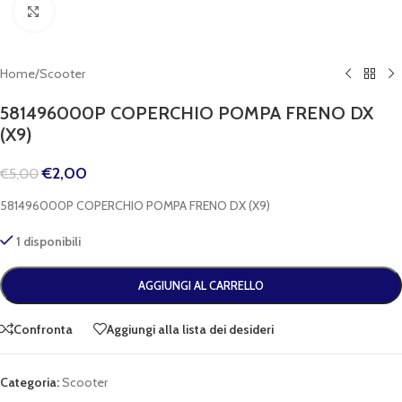
Clicca per espandere
Home
/
Scooter
581496000P COPERCHIO POMPA FRENO DX
(X9)
€
2,00
€
5,00
581496000P COPERCHIO POMPA FRENO DX (X9)
1 disponibili
AGGIUNGI AL CARRELLO
Confronta
Aggiungi alla lista dei desideri
Categoria:
Scooter