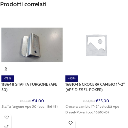
Prodotti correlati
-73%
-43%
118648 STAFFA FURGONE (APE
1681046 CROCERA CAMBIO 1°-2°
50)
(APE DIESEL-POKER)
€
4,00
€
35,00
€
15,00
€
61,00
Staffa furgone Ape 50 (cod.118648)
Crocera cambio 1°-2° velocità Ape
Diesel-Poker (cod.1681045)