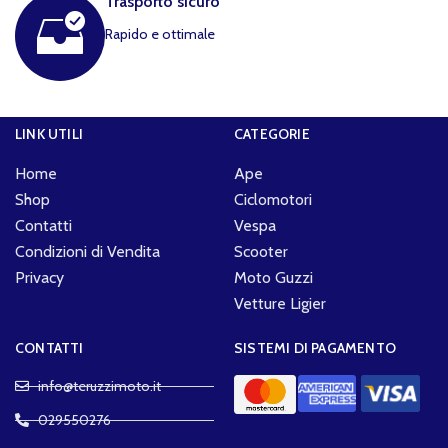
Trasporto sicuro
Rapido e ottimale
LINK UTILI
CATEGORIE
Home
Ape
Shop
Ciclomotori
Contatti
Vespa
Condizioni di Vendita
Scooter
Privacy
Moto Guzzi
Vetture Ligier
CONTATTI
SISTEMI DI PAGAMENTO
info@teruzzimoto.it
029550276