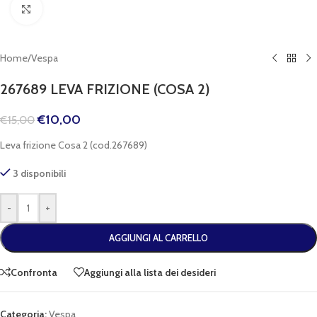
Clicca per espandere
Home
/
Vespa
267689 LEVA FRIZIONE (COSA 2)
€
10,00
€
15,00
Leva frizione Cosa 2 (cod.267689)
3 disponibili
-
+
AGGIUNGI AL CARRELLO
Confronta
Aggiungi alla lista dei desideri
Categoria:
Vespa