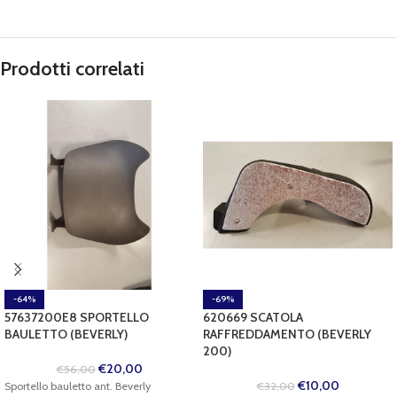
Prodotti correlati
-64%
-69%
57637200E8 SPORTELLO
620669 SCATOLA
BAULETTO (BEVERLY)
RAFFREDDAMENTO (BEVERLY
200)
€
20,00
€
56,00
€
10,00
Sportello bauletto ant. Beverly
€
32,00