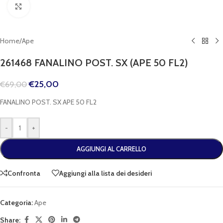
Clicca per espandere
Home
/
Ape
261468 FANALINO POST. SX (APE 50 FL2)
€
25,00
€
69,00
FANALINO POST. SX APE 50 FL2
-
+
AGGIUNGI AL CARRELLO
Confronta
Aggiungi alla lista dei desideri
Categoria:
Ape
Share: