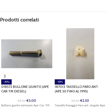
Prodotti correlati
-45%
-55%
018572 BULLONE GIUNTO (APE
187013 TASSELLO FARO ANT.
CAR-TM DIESEL)
(APE 50 FINO AL 1995)
€
3,00
€
2,50
€
5,50
€
5,50
Bullone giunto semiasse Ape Car-TM
Tassello fissaggio faro ant. singolo Ape