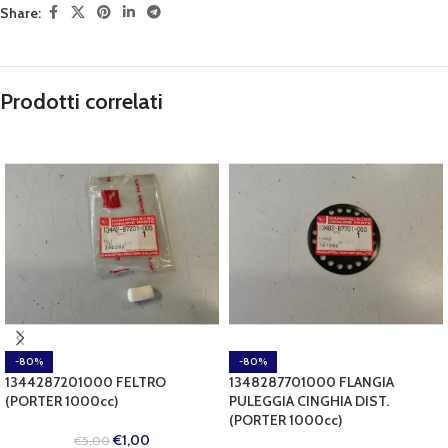
Share:
Prodotti correlati
-80%
-80%
1344287201000 FELTRO
1348287701000 FLANGIA
(PORTER 1000cc)
PULEGGIA CINGHIA DIST.
(PORTER 1000cc)
€
1,00
€
5,00