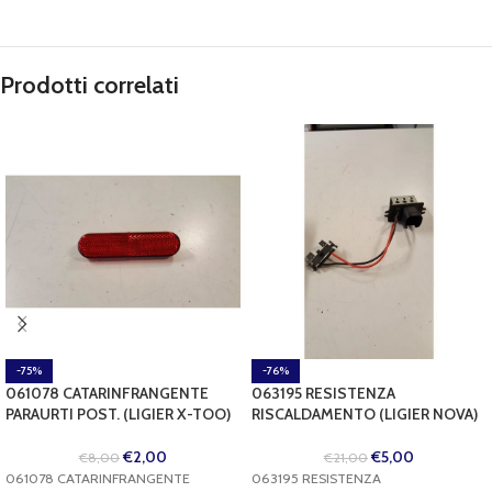
Prodotti correlati
-75%
-76%
061078 CATARINFRANGENTE
063195 RESISTENZA
PARAURTI POST. (LIGIER X-TOO)
RISCALDAMENTO (LIGIER NOVA)
€
2,00
€
5,00
€
8,00
€
21,00
061078 CATARINFRANGENTE
063195 RESISTENZA