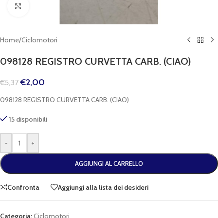
Clicca per espandere
Home
/
Ciclomotori
098128 REGISTRO CURVETTA CARB. (CIAO)
€
2,00
€
5,37
098128 REGISTRO CURVETTA CARB. (CIAO)
15 disponibili
-
+
AGGIUNGI AL CARRELLO
Confronta
Aggiungi alla lista dei desideri
Categoria:
Ciclomotori