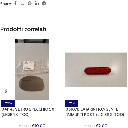
Share:
Prodotti correlati
-70%
-75%
041145 VETRO SPECCHIO SX
061078 CATARINFRANGENTE
(LIGIER X-TOO)
PARAURTI POST. (LIGIER X-TOO)
€
10,00
€
2,00
€
33,00
€
8,00